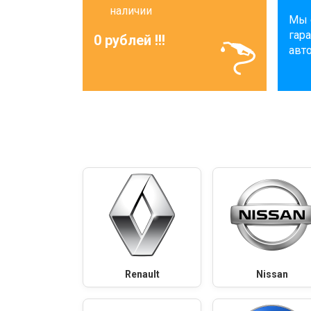
наличии
Мы 
гар
0 рублей !!!
авт
Renault
Nissan