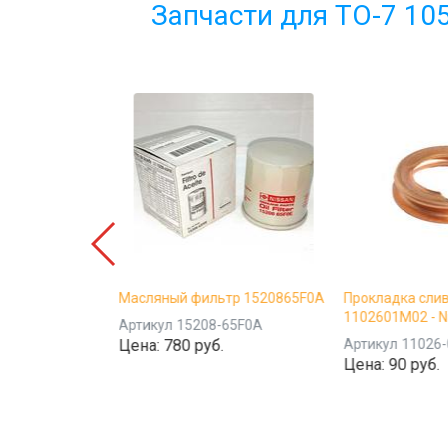
Запчасти для ТО-7 1050
5w-40, 4.5 л -
Масляный фильтр 1520865F0A
Прокладка сли
1102601M02 - N
Артикул
15208-65F0A
Цена:
780 руб.
Артикул
11026
б.
Цена:
90 руб.