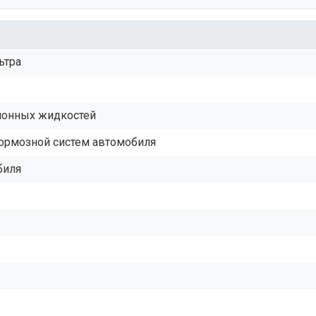
ьтра
ционных жидкостей
тормозной систем автомобиля
биля