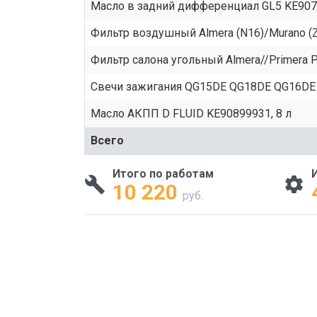
Масло в задний дифференциал GL5 KE9079
Фильтр воздушный Almera (N16)/Murano (
Фильтр салона угольный Almera//Primera P
Свечи зажигания QG15DE QG18DE QG16DE 
Масло АКПП D FLUID KE90899931, 8 л
Всего
Итого по работам
10 220
руб.