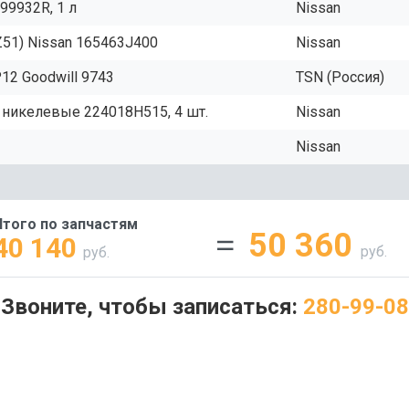
9932R, 1 л
Nissan
Z51) Nissan 165463J400
Nissan
12 Goodwill 9743
TSN (Россия)
никелевые 224018H515, 4 шт.
Nissan
Nissan
Итого по запчастям
50 360
40 140
руб.
руб.
Звоните, чтобы записаться:
280-99-08