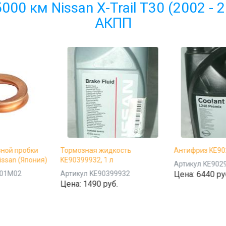
00 км Nissan X-Trail T30 (2002 - 2
АКПП
вной пробки
Тормозная жидкость
Антифриз KE902
issan (Япония)
KE90399932, 1 л
Артикул
KE902
-01M02
Артикул
KE90399932
Цена:
6440 ру
Цена:
1490 руб.