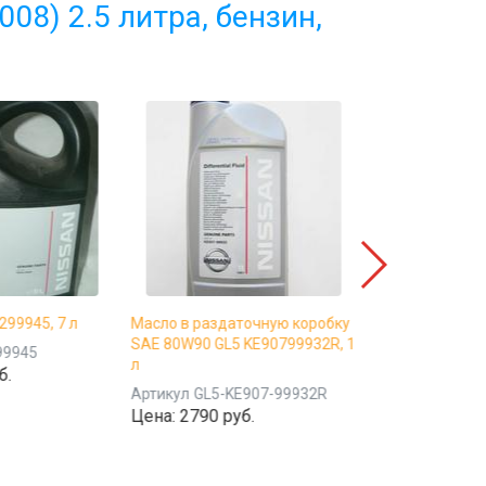
008) 2.5 литра, бензин,
99945, 7 л
Масло в раздаточную коробку
Масло в задни
SAE 80W90 GL5 KE90799932R, 1
дифференциал
99945
л
KE90799932R, 1
б.
Артикул
GL5-KE907-99932R
Артикул
GL5-K
Цена:
2790 руб.
Цена:
2240 ру