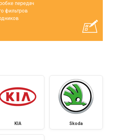
оробке передач
го фильтров
ходников
KIA
Skoda