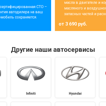
масла в двигателе и к
сертифицированная СТО –
масляного и воздушно
антия автодилера на ваш
запасных частей и рас
омобиль сохраняется.
от 3 690 руб.
Другие наши автосервисы
Infiniti
Hyundai