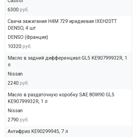
Castrol
6300
руб.
Свеча зажигания H4M 729 иридиевая IXEH20TT
DENSO, 4 шт
DENSO (Франция)
10320
руб.
Масло в задний дифференциал GL5 KE90799932R, 1
л
Nissan
2240
руб.
Масло в раздаточную коробку SAE 80W90 GL5
KE90799932R, 1 л
Nissan
2790
руб.
Антифриз KE90299945, 7 л