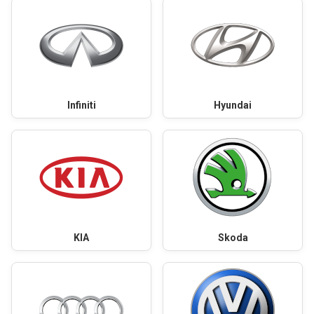
Infiniti
Hyundai
KIA
Skoda